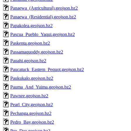
Panaewa_(Agricultural).geojson.bz2
Panaewa_(Residential).geojson.bz2
Papakolea.geojson.bz2
Pascua_Pueblo_Yaqui.geojson.bz2
Paskenta.geojson.bz2
Passamaquoddy.geojson.bz2
Pauahi.geojson.bz2
Paucatuck_Eastern_Pequot.geojson.bz2
Paukukalo.geojson.bz2
Pauma_And_Yuima.geojson.bz2
Pawnee.geojson.bz2
Pearl_City.geojson.bz2
Pechanga.geojson.bz2
Pedro_Bay.geojson.bz2
Pee_Dee.geojson.bz2