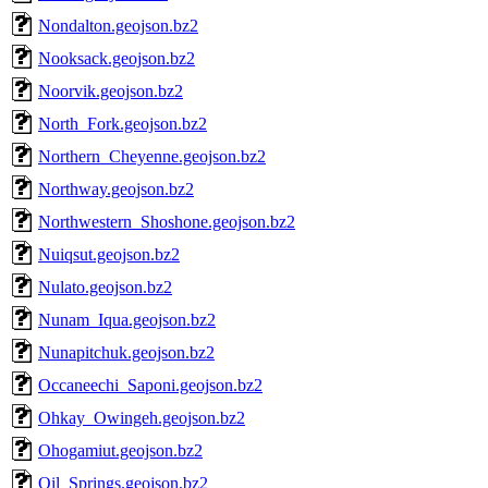
Nondalton.geojson.bz2
Nooksack.geojson.bz2
Noorvik.geojson.bz2
North_Fork.geojson.bz2
Northern_Cheyenne.geojson.bz2
Northway.geojson.bz2
Northwestern_Shoshone.geojson.bz2
Nuiqsut.geojson.bz2
Nulato.geojson.bz2
Nunam_Iqua.geojson.bz2
Nunapitchuk.geojson.bz2
Occaneechi_Saponi.geojson.bz2
Ohkay_Owingeh.geojson.bz2
Ohogamiut.geojson.bz2
Oil_Springs.geojson.bz2