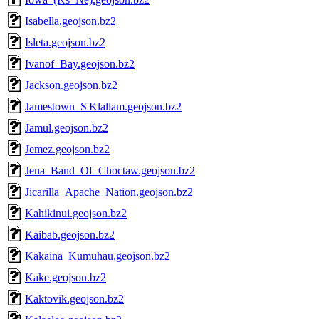
Isabella.geojson.bz2
Isleta.geojson.bz2
Ivanof_Bay.geojson.bz2
Jackson.geojson.bz2
Jamestown_S'Klallam.geojson.bz2
Jamul.geojson.bz2
Jemez.geojson.bz2
Jena_Band_Of_Choctaw.geojson.bz2
Jicarilla_Apache_Nation.geojson.bz2
Kahikinui.geojson.bz2
Kaibab.geojson.bz2
Kakaina_Kumuhau.geojson.bz2
Kake.geojson.bz2
Kaktovik.geojson.bz2