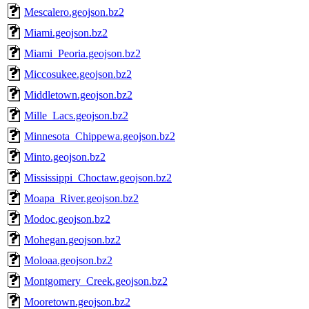
Mescalero.geojson.bz2
Miami.geojson.bz2
Miami_Peoria.geojson.bz2
Miccosukee.geojson.bz2
Middletown.geojson.bz2
Mille_Lacs.geojson.bz2
Minnesota_Chippewa.geojson.bz2
Minto.geojson.bz2
Mississippi_Choctaw.geojson.bz2
Moapa_River.geojson.bz2
Modoc.geojson.bz2
Mohegan.geojson.bz2
Moloaa.geojson.bz2
Montgomery_Creek.geojson.bz2
Mooretown.geojson.bz2