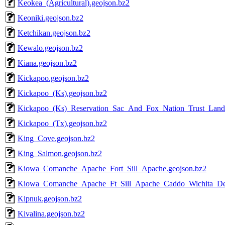
Keokea_(Agricultural).geojson.bz2
Keoniki.geojson.bz2
Ketchikan.geojson.bz2
Kewalo.geojson.bz2
Kiana.geojson.bz2
Kickapoo.geojson.bz2
Kickapoo_(Ks).geojson.bz2
Kickapoo_(Ks)_Reservation_Sac_And_Fox_Nation_Trust_Land.
Kickapoo_(Tx).geojson.bz2
King_Cove.geojson.bz2
King_Salmon.geojson.bz2
Kiowa_Comanche_Apache_Fort_Sill_Apache.geojson.bz2
Kiowa_Comanche_Apache_Ft_Sill_Apache_Caddo_Wichita_Del
Kipnuk.geojson.bz2
Kivalina.geojson.bz2