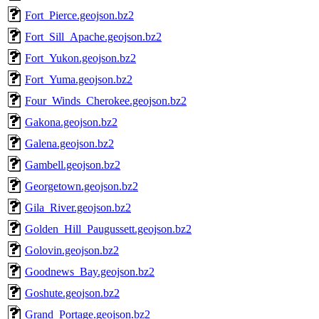
Fort_Pierce.geojson.bz2
Fort_Sill_Apache.geojson.bz2
Fort_Yukon.geojson.bz2
Fort_Yuma.geojson.bz2
Four_Winds_Cherokee.geojson.bz2
Gakona.geojson.bz2
Galena.geojson.bz2
Gambell.geojson.bz2
Georgetown.geojson.bz2
Gila_River.geojson.bz2
Golden_Hill_Paugussett.geojson.bz2
Golovin.geojson.bz2
Goodnews_Bay.geojson.bz2
Goshute.geojson.bz2
Grand_Portage.geojson.bz2