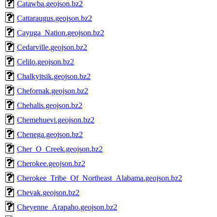
Catawba.geojson.bz2
Cattaraugus.geojson.bz2
Cayuga_Nation.geojson.bz2
Cedarville.geojson.bz2
Celilo.geojson.bz2
Chalkyitsik.geojson.bz2
Chefornak.geojson.bz2
Chehalis.geojson.bz2
Chemehuevi.geojson.bz2
Chenega.geojson.bz2
Cher_O_Creek.geojson.bz2
Cherokee.geojson.bz2
Cherokee_Tribe_Of_Northeast_Alabama.geojson.bz2
Chevak.geojson.bz2
Cheyenne_Arapaho.geojson.bz2