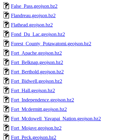
False_Pass.geojson.bz2
Flandreau.geojson.bz2
Flathead.geojson.bz2
Fond_Du_Lac.geojson.bz2
Forest_County_Potawatomi.geojson.bz2
Fort_Apache.geojson.bz2
Fort_Belknap.geojson.bz2
Fort_Berthold.geojson.bz2
Fort_Bidwell.geojson.bz2
Fort_Hall.geojson.bz2
Fort_Independence.geojson.bz2
Fort_Mcdermitt.geojson.bz2
Fort_Mcdowell_Yavapai_Nation.geojson.bz2
Fort_Mojave.geojson.bz2
Fort_Peck.geojson.bz2