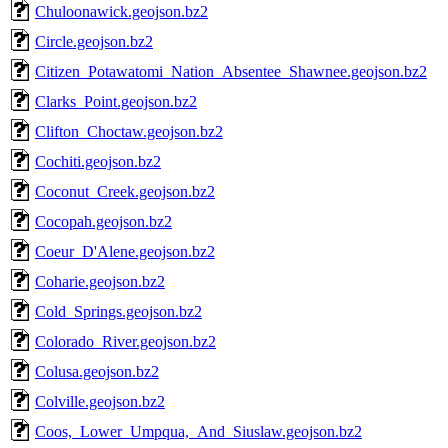
Chuloonawick.geojson.bz2
Circle.geojson.bz2
Citizen_Potawatomi_Nation_Absentee_Shawnee.geojson.bz2
Clarks_Point.geojson.bz2
Clifton_Choctaw.geojson.bz2
Cochiti.geojson.bz2
Coconut_Creek.geojson.bz2
Cocopah.geojson.bz2
Coeur_D'Alene.geojson.bz2
Coharie.geojson.bz2
Cold_Springs.geojson.bz2
Colorado_River.geojson.bz2
Colusa.geojson.bz2
Colville.geojson.bz2
Coos,_Lower_Umpqua,_And_Siuslaw.geojson.bz2