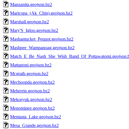
Manzanita.geojson.bz2
Maricopa_(Ak_Chin).geojson.bz2
Marshall.geojson.bz2
Mary'S_Igloo.geojson.bz2
Mashantucket_Pequot.geojson.bz2
Mashpee_Wampanoag.geojson.bz2
Match_E_Be_Nash_She_Wish_Band_Of_Pottawatomi.geojson.
Mattaponi.geojson.bz2
Mcgrath.geojson.bz2
Mechoopda.geojson.bz2
Meherrin.geojson.bz2
Mekoryuk.geojson.bz2
Menominee.geojson.bz2
Mentasta_Lake.geojson.bz2
Mesa_Grande.geojson.bz2