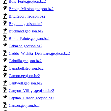
Bois_Forte.geojson.bz2
Brevig_Mission.geojson.bz2
Bridgeport.geojson.bz2
Brighton.geojson.bz2
Buckland.geojson.bz2
Burns_Paiute.geojson.bz2
Cabazon.geojson.bz2
Caddo_Wichita_Delaware.geojson.bz2
Cahuilla.geojson.bz2
Campbell.geojson.bz2
Campo.geojson.bz2
Cantwell.geojson.bz2
Canyon_Village.geojson.bz2
Capitan_Grande.geojson.bz2
Carson.geojson.bz2